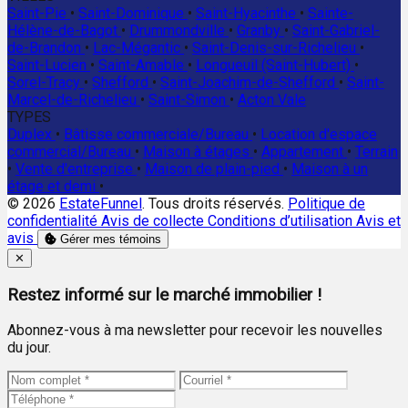
Saint-Pie
•
Saint-Dominique
•
Saint-Hyacinthe
•
Sainte-
Hélène-de-Bagot
•
Drummondville
•
Granby
•
Saint-Gabriel-
de-Brandon
•
Lac-Mégantic
•
Saint-Denis-sur-Richelieu
•
Saint-Lucien
•
Saint-Amable
•
Longueuil (Saint-Hubert)
•
Sorel-Tracy
•
Shefford
•
Saint-Joachim-de-Shefford
•
Saint-
Marcel-de-Richelieu
•
Saint-Simon
•
Acton Vale
TYPES
Duplex
•
Bâtisse commerciale/Bureau
•
Location d'espace
commercial/Bureau
•
Maison à étages
•
Appartement
•
Terrain
•
Vente d'entreprise
•
Maison de plain-pied
•
Maison à un
étage et demi
•
© 2026
EstateFunnel
. Tous droits réservés.
Politique de
confidentialité
Avis de collecte
Conditions d’utilisation
Avis et
avis
Gérer mes témoins
Close
✕
Restez informé sur le marché immobilier !
Abonnez-vous à ma newsletter pour recevoir les nouvelles
du jour.