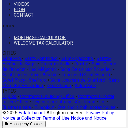
VIDEOS
BLOG
CONTACT
TOOLS
MORTGAGE CALCULATOR
WELCOME TAX CALCULATOR
CITIES
Saint-Pie
•
Saint-Dominique
•
Saint-Hyacinthe
•
Sainte-
Hélène-de-Bagot
•
Drummondville
•
Granby
•
Saint-Gabriel-
de-Brandon
•
Lac-Mégantic
•
Saint-Denis-sur-Richelieu
•
Saint-Lucien
•
Saint-Amable
•
Longueuil (Saint-Hubert)
•
Sorel-Tracy
•
Shefford
•
Saint-Joachim-de-Shefford
•
Saint-
Marcel-de-Richelieu
•
Saint-Simon
•
Acton Vale
TYPES
Duplex
•
Commercial building/Office
•
Commercial rental
space/Office
•
Two or more storey
•
Apartment
•
Lot
•
Business sale
•
Bungalow
•
One-and-a-half-storey house
•
© 2026
EstateFunnel
. All rights reserved.
Privacy Policy
Notice at Collection
Terms of Use
Notice and Notice
Manage my Cookies