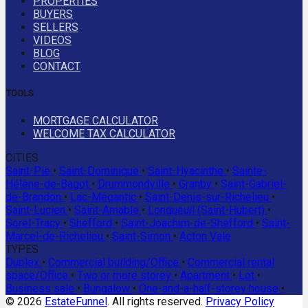
PROPERTIES
BUYERS
SELLERS
VIDEOS
BLOG
CONTACT
TOOLS
MORTGAGE CALCULATOR
WELCOME TAX CALCULATOR
CITIES
Saint-Pie
•
Saint-Dominique
•
Saint-Hyacinthe
•
Sainte-
Hélène-de-Bagot
•
Drummondville
•
Granby
•
Saint-Gabriel-
de-Brandon
•
Lac-Mégantic
•
Saint-Denis-sur-Richelieu
•
Saint-Lucien
•
Saint-Amable
•
Longueuil (Saint-Hubert)
•
Sorel-Tracy
•
Shefford
•
Saint-Joachim-de-Shefford
•
Saint-
Marcel-de-Richelieu
•
Saint-Simon
•
Acton Vale
TYPES
Duplex
•
Commercial building/Office
•
Commercial rental
space/Office
•
Two or more storey
•
Apartment
•
Lot
•
Business sale
•
Bungalow
•
One-and-a-half-storey house
•
© 2026
EstateFunnel
. All rights reserved.
Privacy Policy