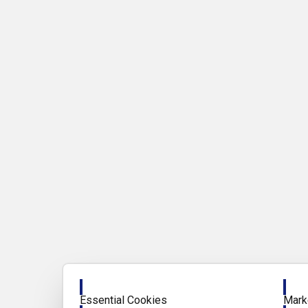
Enable
Enab
Essential Cookies
Mark