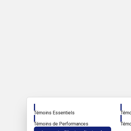
Activer
Activ
Témoins Essentiels
Témoi
Activer
Activ
Témoins de Performances
Témo