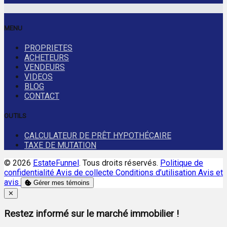
MENU
PROPRIETES
ACHETEURS
VENDEURS
VIDEOS
BLOG
CONTACT
OUTILS
CALCULATEUR DE PRÊT HYPOTHÉCAIRE
TAXE DE MUTATION
© 2026
EstateFunnel
. Tous droits réservés.
Politique de
confidentialité
Avis de collecte
Conditions d’utilisation
Avis et
avis
Gérer mes témoins
Close
✕
Restez informé sur le marché immobilier !