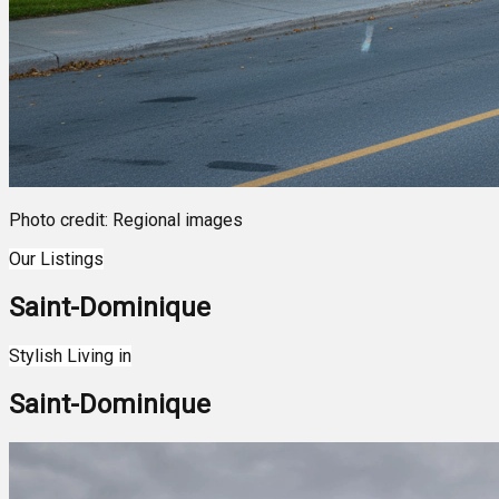
Photo credit: Regional images
Our Listings
Saint-Dominique
Leaflet
| ©
OpenStreetMap
contributors ©
CARTO
Stylish Living in
+
Saint-Dominique
−