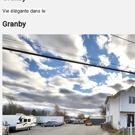
Leaflet
| ©
OpenStreetMap
contributors ©
CARTO
Vie élégante dans le
+
Granby
−