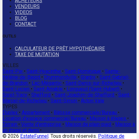
ACHETEURS
VENDEURS
VIDEOS
BLOG
CONTACT
OUTILS
CALCULATEUR DE PRÊT HYPOTHÉCAIRE
TAXE DE MUTATION
VILLES
Saint-Pie
•
Saint-Hyacinthe
•
Saint-Dominique
•
Sainte-
Hélène-de-Bagot
•
Drummondville
•
Granby
•
Saint-Gabriel-
de-Brandon
•
Lac-Mégantic
•
Saint-Denis-sur-Richelieu
•
Saint-Lucien
•
Saint-Amable
•
Longueuil (Saint-Hubert)
•
Sorel-Tracy
•
Shefford
•
Saint-Joachim-de-Shefford
•
Saint-
Marcel-de-Richelieu
•
Saint-Simon
•
Acton Vale
TYPES
Duplex
•
Appartement
•
Bâtisse commerciale/Bureau
•
Location d'espace commercial/Bureau
•
Maison à étages
•
Terrain
•
Vente d'entreprise
•
Maison de plain-pied
•
Maison à
un étage et demi
•
© 2026
EstateFunnel
. Tous droits réservés.
Politique de