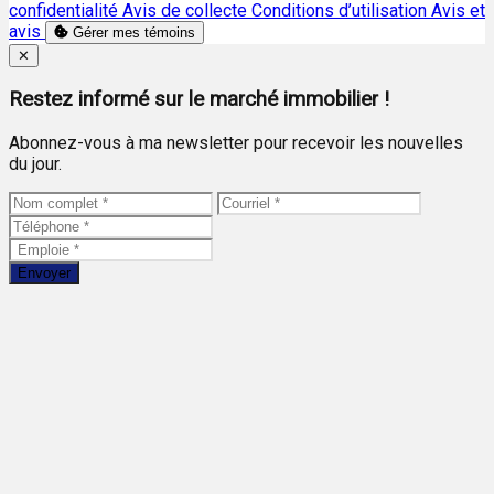
confidentialité
Avis de collecte
Conditions d’utilisation
Avis et
avis
Gérer mes témoins
Close
✕
Restez informé sur le marché immobilier !
Abonnez-vous à ma newsletter pour recevoir les nouvelles
du jour.
Envoyer