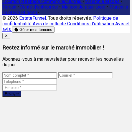
Location d'espace commercial/Bureau
•
Maison à étages
•
Terrain
•
Vente d'entreprise
•
Maison de plain-pied
•
Maison à
un étage et demi
•
© 2026
EstateFunnel
. Tous droits réservés.
Politique de
confidentialité
Avis de collecte
Conditions d’utilisation
Avis et
avis
Gérer mes témoins
Close
✕
Restez informé sur le marché immobilier !
Abonnez-vous à ma newsletter pour recevoir les nouvelles
du jour.
Envoyer