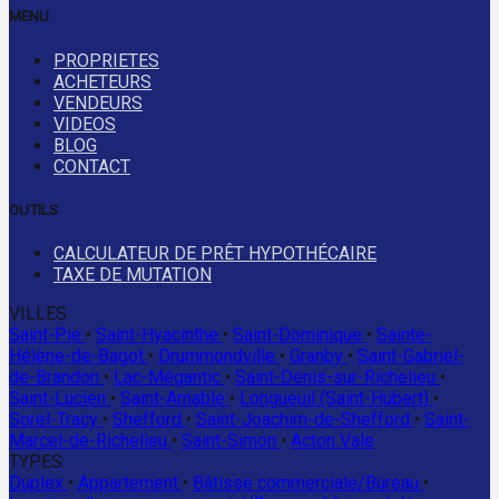
MENU
PROPRIETES
ACHETEURS
VENDEURS
VIDEOS
BLOG
CONTACT
OUTILS
CALCULATEUR DE PRÊT HYPOTHÉCAIRE
TAXE DE MUTATION
VILLES
Saint-Pie
•
Saint-Hyacinthe
•
Saint-Dominique
•
Sainte-
Hélène-de-Bagot
•
Drummondville
•
Granby
•
Saint-Gabriel-
de-Brandon
•
Lac-Mégantic
•
Saint-Denis-sur-Richelieu
•
Saint-Lucien
•
Saint-Amable
•
Longueuil (Saint-Hubert)
•
Sorel-Tracy
•
Shefford
•
Saint-Joachim-de-Shefford
•
Saint-
Marcel-de-Richelieu
•
Saint-Simon
•
Acton Vale
TYPES
Duplex
•
Appartement
•
Bâtisse commerciale/Bureau
•